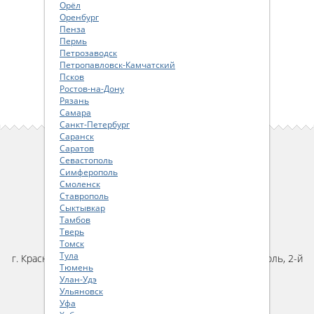
Орёл
Оренбург
Пенза
Пермь
Петрозаводск
Петропавловск-Камчатский
Псков
Ростов-на-Дону
Рязань
Самара
Санкт-Петербург
Саранск
Саратов
ПОЛЬЗОВАТЕЛЯМ САЙТА
Севастополь
Симферополь
Как сделать заказ
Смоленск
Пользовательское соглашение
Ставрополь
Сыктывкар
Политика конфиденциальности
Тамбов
Тверь
КОНТАКТЫ
Томск
Тула
г. Краснодар, ул. им. Карякина, д.22, помещение 46, цоколь, 2-й
Тюмень
подъезд
Улан-Удэ
тел:
+7 (861) 20-40-340
Ульяновск
email:
parts@ya-parts.ru
Уфа