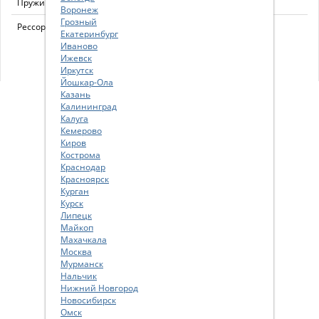
Пружина 4235735
4235735
Воронеж
Грозный
Рессора задняя (2+1 листовая) 6195012
6195012
Екатеринбург
Иваново
Ижевск
Иркутск
Йошкар-Ола
Казань
Калининград
Калуга
Кемерово
Киров
Кострома
Краснодар
Красноярск
Курган
Курск
Липецк
Майкоп
Махачкала
Москва
Мурманск
Нальчик
Нижний Новгород
Новосибирск
Омск