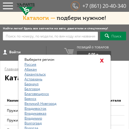
+7 (861) 20-40-340
Каталоги —
подбери нужное!
Найти легко! Здесь все запчасти на авто, двигатели и спецтехнику!
Поиск
ПОЗИЦИЙ 0 ТОВАРОВ
Войти
0.00 р.
x
Выберите регион
Россия
Главная
/
Бренды
/
LESJOFORS
Абакан
Архангельск
Каталог LESJOFORS
Астрахань
Барнаул
Белгород
Благовещенск
Брянск
Наименование
Код производителя
Великий Новгород
Владивосток
Пружина 4035728
4035728
Владикавказ
Владимир
Пружина 4095844
4095844
Волгоград
Вологда