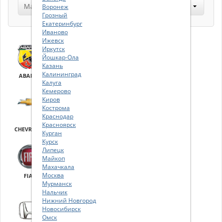
Воронеж
Грозный
Екатеринбург
Иваново
Ижевск
Иркутск
Йошкар-Ола
Казань
Калининград
ABARTH
ALFA
AUDI
BMW
Калуга
ROMEO
Кемерово
Киров
Кострома
Краснодар
Красноярск
CHEVROLET
CITROEN
DACIA
DODGE
Курган
Курск
Липецк
Майкоп
Махачкала
Москва
FIAT
FIAT
FORD
HCE-HHI
PROFESSIONAL
EUROPE
(HYUNDAI)
Мурманск
Нальчик
Нижний Новгород
Новосибирск
Омск