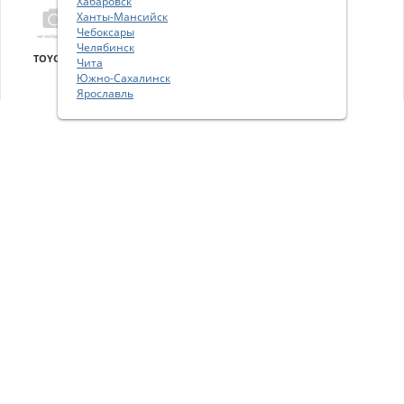
Хабаровск
Ханты-Мансийск
Чебоксары
Челябинск
TOYOTA
VOLVO
VOLVO
VW
Чита
Южно-Сахалинск
Ярославль