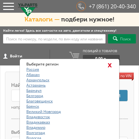
+7 (861) 20-40-340
Каталоги —
подбери нужное!
Найти легко! Здесь все запчасти на авто, двигатели и спецтехнику!
Поиск
ПОЗИЦИЙ 0 ТОВАРОВ
Войти
0.00 р.
x
Выберите регион
Россия
Абакан
Поиск по VIN
Архангельск
Найдите модель автомобиля по VIN номеру
Астрахань
Барнаул
Белгород
Благовещенск
Брянск
например:
WAUBH54B11N111054
Великий Новгород
Владивосток
или
Владикавказ
Владимир
Выберите марку из списка
Волгоград
Вологда