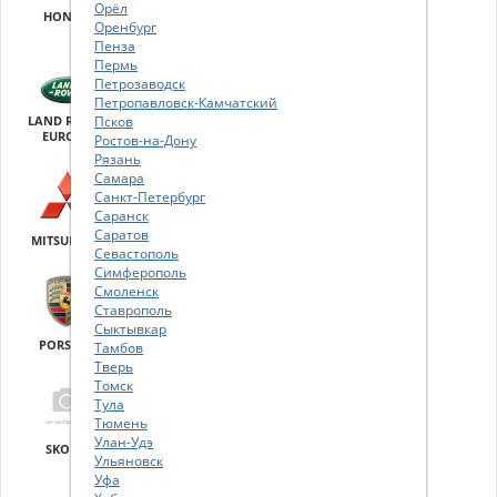
Орёл
HONDA
HYUNDAI
KIA
LANCIA
Оренбург
Пенза
Пермь
Петрозаводск
Петропавловск-Камчатский
LAND ROVER
Псков
LEXUS
MAZDA
MERCEDES-
EUROPE
BENZ
Ростов-на-Дону
Рязань
Самара
Санкт-Петербург
Саранск
Саратов
MITSUBISHI
NISSAN
OPEL/VAUXHALL
PEUGEOT
Севастополь
Симферополь
Смоленск
Ставрополь
Сыктывкар
PORSCHE
RENAULT
SEAT
SKODA
Тамбов
Тверь
Томск
Тула
Тюмень
Улан-Удэ
SKODA
SUBARU
SUBARU
SUBARU USA
Ульяновск
EUROPE
JAPAN
12.2010
Уфа