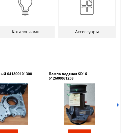
Каталог ламп
Аксессуары
ный 041800101300
Помпа водяная SD16
Лубри
612600061258