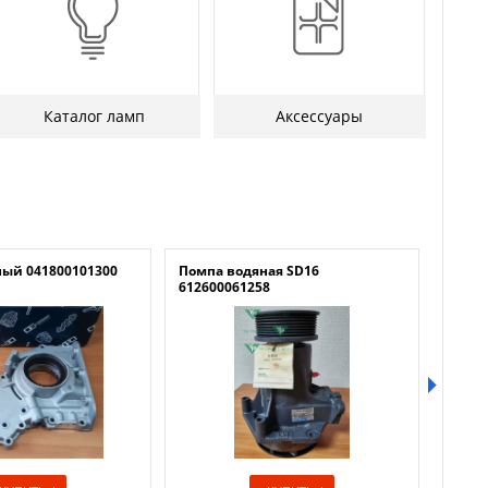
Каталог ламп
Аксессуары
ный 041800101300
Помпа водяная SD16
Лубри
612600061258