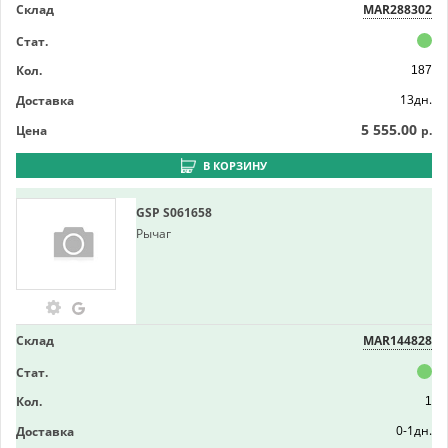
Склад
MAR288302
Стат.
Кол.
187
13дн.
Доставка
5 555.00
Цена
р.
В КОРЗИНУ
GSP
S061658
Рычаг
Склад
MAR144828
Стат.
Кол.
1
0-1дн.
Доставка