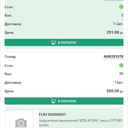
Стат.
Кол.
2
1-2дн.
Доставка
291.00
Цена
р.
В КОРЗИНУ
Склад
MAR291078
Стат.
Кол.
85
13дн.
Доставка
550.00
Цена
р.
В КОРЗИНУ
FLRS
002000651
подшипник выжимной! KZIS-4\ DAF, Iveco CF75/85
Stralis