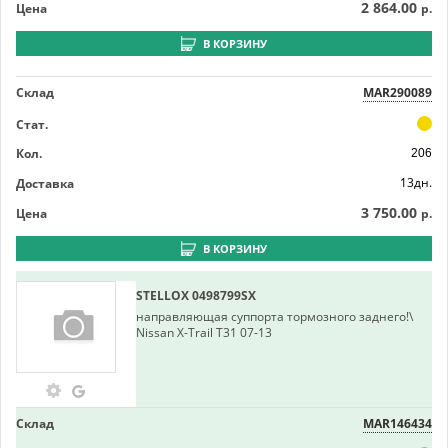
2 864.00
Цена
р.
В КОРЗИНУ
Склад
MAR290089
Стат.
Кол.
206
13дн.
Доставка
3 750.00
Цена
р.
В КОРЗИНУ
STELLOX
0498799SX
направляющая суппорта тормозного заднего!\
Nissan X-Trail T31 07-13
Склад
MAR146434