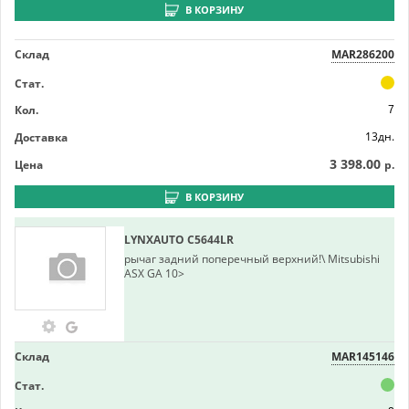
В КОРЗИНУ
Склад
MAR286200
Стат.
Кол.
7
13дн.
Доставка
3 398.00
Цена
р.
В КОРЗИНУ
LYNXAUTO
C5644LR
рычаг задний поперечный верхний!\ Mitsubishi
ASX GA 10>
Склад
MAR145146
Стат.