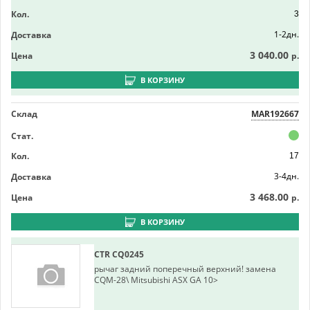
Кол.
3
1-2дн.
Доставка
3 040.00
Цена
р.
В КОРЗИНУ
Склад
MAR192667
Стат.
Кол.
17
3-4дн.
Доставка
3 468.00
Цена
р.
В КОРЗИНУ
CTR
CQ0245
рычаг задний поперечный верхний! замена
CQM-28\ Mitsubishi ASX GA 10>