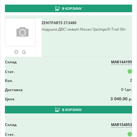
В КОРЗИНУ
ZENTPARTS
Z13480
подушка ДВС! левая\ Nissan Qashqai/X-Trail 06>
Склад
MAR144195
Стат.
Кол.
2
0-1дн.
Доставка
3 040.00
Цена
р.
В КОРЗИНУ
Склад
MAR154053
Стат.