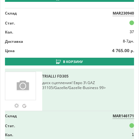
Склад
MAR230940
Стат.
Кол.
37
8-7дн.
Доставка
4 765.00
Цена
р.
В КОРЗИНУ
TRIALLI
FD305
диск сцепления! Евро 3\ GAZ
31105/Gazelle/Gazelle-Business 99>
Склад
MAR146171
Стат.
Кол.
1