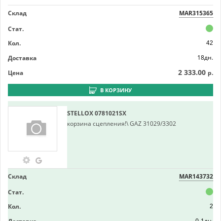
Склад
MAR315365
Стат.
Кол.
42
18дн.
Доставка
2 333.00
Цена
р.
В КОРЗИНУ
STELLOX
0781021SX
корзина сцепления!\ GAZ 31029/3302
Склад
MAR143732
Стат.
Кол.
2
0-1дн.