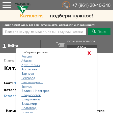
+7 (861) 20-40-340
Каталоги —
подбери нужное!
Найти легко! Здесь все запчасти на авто, двигатели и спецтехнику!
Поиск
ПОЗИЦИЙ 0 ТОВАРОВ
Войти
0.00 р.
x
Выберите регион
Россия
Главная
/
Бренды
/
FRENKIT
Абакан
Архангельск
Каталог FRENKIT
Астрахань
Барнаул
Белгород
Благовещенск
Сайт:
https://www.frenkit.es
Брянск
Каталоги
Великий Новгород
Владивосток
Каталог подбора
Владикавказ
Владимир
Код
Волгоград
Наименование
производителя
Вологда