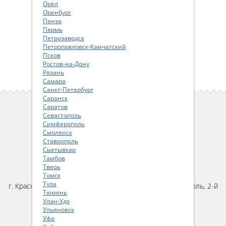
Орёл
Оренбург
Пенза
Пермь
Петрозаводск
Петропавловск-Камчатский
Псков
Ростов-на-Дону
Рязань
Самара
Санкт-Петербург
Саранск
Саратов
ПОЛЬЗОВАТЕЛЯМ САЙТА
Севастополь
Симферополь
Как сделать заказ
Смоленск
Пользовательское соглашение
Ставрополь
Сыктывкар
Политика конфиденциальности
Тамбов
Тверь
КОНТАКТЫ
Томск
Тула
г. Краснодар, ул. им. Карякина, д.22, помещение 46, цоколь, 2-й
Тюмень
подъезд
Улан-Удэ
тел:
+7 (861) 20-40-340
Ульяновск
email:
parts@ya-parts.ru
Уфа