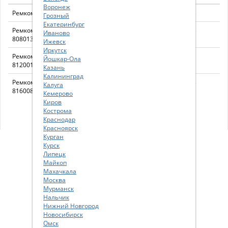
Воронеж
Ремкомплект суппорта тормозного 230003
230003
Грозный
Екатеринбург
Ремкомплект направляющих суппорта
808013
Иваново
808013
Ижевск
Иркутск
Ремкомплект направляющих суппорта
812001
Йошкар-Ола
812001
Казань
Калининград
Ремкомплект направляющих суппорта
816008
Калуга
816008
Кемерово
Киров
Кострома
Краснодар
Красноярск
Курган
Курск
Липецк
Майкоп
Махачкала
Москва
Мурманск
Нальчик
Нижний Новгород
Новосибирск
Омск