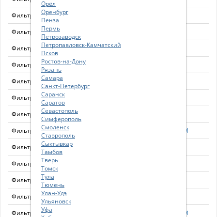
Орёл
Оренбург
Фильтр
AF25468
Пенза
Пермь
Фильтр воздушный
AF25471
Петрозаводск
Петропавловск-Камчатский
Фильтр воздушный
AF25483
Псков
Ростов-на-Дону
Фильтр
AF25497
Рязань
Самара
Фильтр воздушный AF25526
AF25526
Санкт-Петербург
Саранск
Фильтр
AF25554
Саратов
Севастополь
Фильтр
AF25555
Симферополь
Смоленск
Фильтр воздушный
AF25596M
Ставрополь
Сыктывкар
Фильтр воздушный
AF25620
Тамбов
Тверь
Фильтр воздушный AF25627 наружный
AF25627
Томск
Тула
Фильтр воздушный
AF25653
Тюмень
Улан-Удэ
Фильтр воздушный
AF25656
Ульяновск
Уфа
Фильтр воздушный
AF25708M