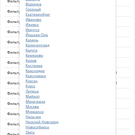
Фильтр воздушный
AF1659
Воронеж
Грозный
Фильтр воздушный
AF1683
Екатеринбург
Иваново
Фильтр воздушный
AF1802
Ижевск
Иркутск
Фильтр воздушный
AF1833
Йошкар-Ола
Казань
Фильтр воздушный внешний
AF1862M
Калининград
Калуга
Фильтр воздушный
AF1890M
Кемерово
Киров
Фильтр воздушный
AF1903M
Кострома
Краснодар
Фильтр воздушный AF25131M
AF25131M
Красноярск
Курган
Фильтр воздушный
AF25139M
Курск
Липецк
Фильтр воздушный
AF25326
Майкоп
Махачкала
Фильтр воздушный
AF25332
Москва
Мурманск
Фильтр воздушный
AF25383
Нальчик
Нижний Новгород
Фильтр воздушный
AF25415
Новосибирск
Омск
Фильтр воздушный AF25468 внутренний
AF25468