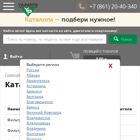
+7 (861) 20-40-340
Каталоги —
подбери нужное!
Найти легко! Здесь все запчасти на авто, двигатели и спецтехнику!
Поиск
ПОЗИЦИЙ 0 ТОВАРОВ
Войти
0.00 р.
x
Выберите регион
Россия
Главная
/
Бренды
/
FLEETGUARD
Абакан
Архангельск
Каталог FLEETGUARD
Астрахань
Барнаул
Белгород
Благовещенск
Брянск
Наименование
Код производителя
Великий Новгород
Владивосток
Фильтр воздушный (комплект)
AA2959
Владикавказ
Владимир
Фильтр воздушный
AF1623
Волгоград
Вологда