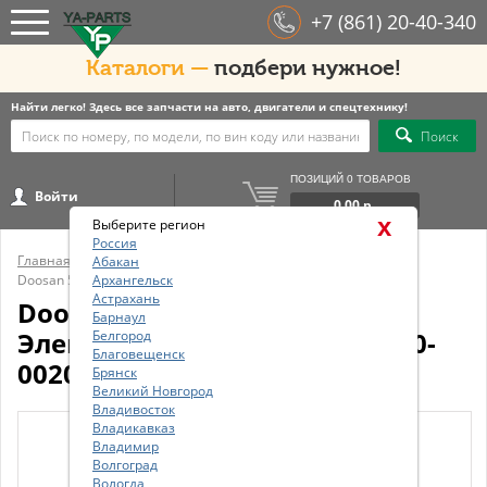
+7 (861) 20-40-340
Каталоги —
подбери нужное!
Найти легко! Здесь все запчасти на авто, двигатели и спецтехнику!
Поиск
ПОЗИЦИЙ 0 ТОВАРОВ
Войти
0.00 р.
x
Выберите регион
Россия
Главная
/
Бренды
/
Doosan
/
Абакан
Doosan 53000208E Электропроводка кабины 530-00208E
Архангельск
Астрахань
Doosan 53000208E
Барнаул
Электропроводка кабины 530-
Белгород
Благовещенск
00208E
Брянск
Великий Новгород
Владивосток
Владикавказ
Владимир
Волгоград
Вологда