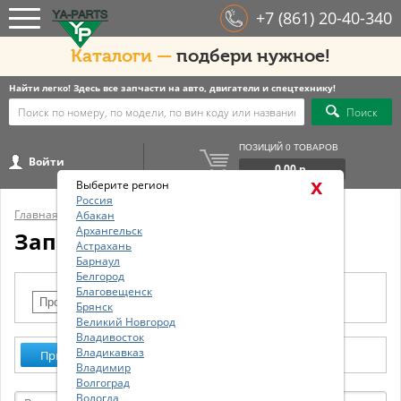
+7 (861) 20-40-340
Каталоги —
подбери нужное!
Найти легко! Здесь все запчасти на авто, двигатели и спецтехнику!
Поиск
ПОЗИЦИЙ 0 ТОВАРОВ
Войти
0.00 р.
x
Выберите регион
Россия
Главная
/
Запчасти в наличии
Абакан
Архангельск
Запчасти в наличии
Астрахань
Барнаул
Белгород
Благовещенск
Брянск
Великий Новгород
Владивосток
Владикавказ
Применить
Сбросить
Владимир
Волгоград
Вологда