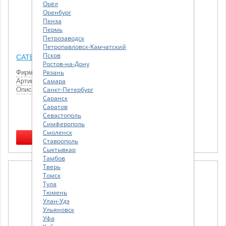
Орёл
Оренбург
Пенза
Пермь
Петрозаводск
Петропавловск-Камчатский
Псков
CATERPILLAR Трубка топливная (аналог Vtrack)
Ростов-на-Дону
Рязань
Фирма
CATERPILLAR
Самара
Артикул
4P9385
Санкт-Петербург
Описание
Трубка топливная (аналог Vtrack)
Саранск
Саратов
2 028.00
р.
Севастополь
В наличии:
7 шт.
Симферополь
Доставка:
0-1 дн.
Смоленск
Ставрополь
Сыктывкар
Тамбов
Тверь
Томск
Тула
Тюмень
Улан-Удэ
Ульяновск
Уфа