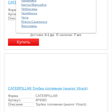
Хабаровск
CATERPILLAR Трубка топливная (аналог Vtrack)
Ханты-Мансийск
Чебоксары
Фирма
CATERPILLAR
Челябинск
Артикул
4P9384
Чита
Описание
Трубка топливная (аналог Vtrack)
Южно-Сахалинск
Ярославль
2 028.00
р.
В наличии:
7 шт.
Доставка:
0-1 дн.
CATERPILLAR Трубка топливная (аналог Vtrack)
Фирма
CATERPILLAR
Артикул
4P9383
Описание
Трубка топливная (аналог Vtrack)