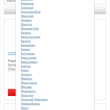
Воронеж
Грозный
Екатеринбург
Иваново
Ижевск
Иркутск
Йошкар-Ола
Казань
Калининград
Калуга
Кемерово
Киров
CATERPILLAR Коллектор выпускной (аналог Vtrack)
Кострома
Краснодар
Фирма
CATERPILLAR
Красноярск
Артикул
7N3486
Курган
Описание
Коллектор выпускной (аналог Vtrack)
Курск
Липецк
41 998.00
Майкоп
р.
Махачкала
В наличии:
5 шт.
Доставка:
0-1 дн.
Москва
Мурманск
Нальчик
Нижний Новгород
Новосибирск
Омск