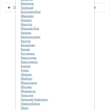
Воронеж
TOYOTA COROLLA VERSO (E120)
Грозный
2002 - 2004
Екатеринбург
Иваново
Ижевск
Иркутск
Йошкар-Ола
Казань
Калининград
Калуга
Кемерово
Киров
Кострома
Краснодар
Красноярск
Курган
Курск
Липецк
Майкоп
Махачкала
Москва
Мурманск
Нальчик
Нижний Новгород
Новосибирск
Омск