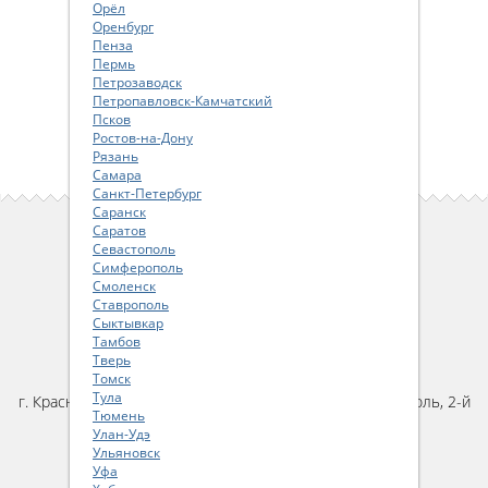
Орёл
Оренбург
Пенза
Пермь
Петрозаводск
Петропавловск-Камчатский
Псков
Ростов-на-Дону
Рязань
Самара
Санкт-Петербург
Саранск
Саратов
ПОЛЬЗОВАТЕЛЯМ САЙТА
Севастополь
Симферополь
Как сделать заказ
Смоленск
Пользовательское соглашение
Ставрополь
Сыктывкар
Политика конфиденциальности
Тамбов
Тверь
КОНТАКТЫ
Томск
Тула
г. Краснодар, ул. им. Карякина, д.22, помещение 46, цоколь, 2-й
Тюмень
подъезд
Улан-Удэ
тел:
+7 (861) 20-40-340
Ульяновск
email:
parts@ya-parts.ru
Уфа