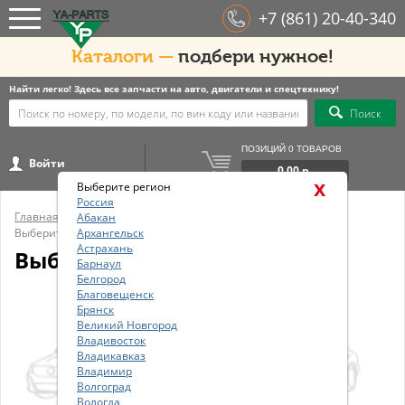
+7 (861) 20-40-340
Каталоги —
подбери нужное!
Найти легко! Здесь все запчасти на авто, двигатели и спецтехнику!
Поиск
ПОЗИЦИЙ 0 ТОВАРОВ
Войти
0.00 р.
x
Выберите регион
Россия
Главная
/
Общий каталог
/
Каталог ТО
/
RENAULT
Абакан
Выберите модель
Архангельск
Астрахань
Выберите модель RENAULT
Барнаул
Белгород
Благовещенск
Брянск
Великий Новгород
Владивосток
Владикавказ
Владимир
Волгоград
Вологда