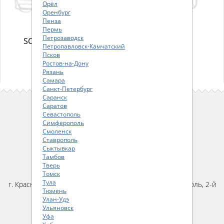
Орёл
Оренбург
Пенза
Пермь
Петрозаводск
SCENIC II (JM0/1_)
SCENIC I (JA0/1_)
Петропавловск-Камчатский
Псков
Ростов-на-Дону
Рязань
Самара
Санкт-Петербург
Саранск
Саратов
ПОЛЬЗОВАТЕЛЯМ САЙТА
Севастополь
Симферополь
Как сделать заказ
Смоленск
Пользовательское соглашение
Ставрополь
Сыктывкар
Политика конфиденциальности
Тамбов
Тверь
КОНТАКТЫ
Томск
Тула
г. Краснодар, ул. им. Карякина, д.22, помещение 46, цоколь, 2-й
Тюмень
подъезд
Улан-Удэ
тел:
+7 (861) 20-40-340
Ульяновск
email:
parts@ya-parts.ru
Уфа