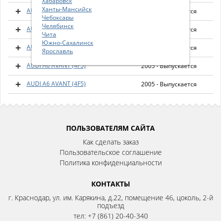
Хабаровск
Ханты-Мансийск
AUDI A6 AVANT (4F5)
2005 - Выпускается
Чебоксары
Челябинск
AUDI A6 AVANT (4F5)
2005 - Выпускается
Чита
Южно-Сахалинск
AUDI A6 AVANT (4F5)
2005 - Выпускается
Ярославль
AUDI A6 AVANT (4F5)
2005 - Выпускается
AUDI A6 AVANT (4F5)
2005 - Выпускается
ПОЛЬЗОВАТЕЛЯМ САЙТА
Как сделать заказ
Пользовательское соглашение
Политика конфиденциальности
КОНТАКТЫ
г. Краснодар, ул. им. Карякина, д.22, помещение 46, цоколь, 2-й
подъезд
тел:
+7 (861) 20-40-340