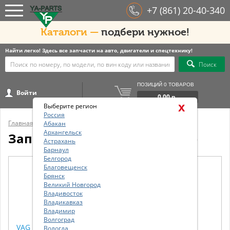
+7 (861) 20-40-340
Каталоги —
подбери нужное!
Найти легко! Здесь все запчасти на авто, двигатели и спецтехнику!
Поиск
ПОЗИЦИЙ 0 ТОВАРОВ
Войти
0.00 р.
x
Выберите регион
Россия
Главная
/
Общий каталог
/
Каталог ТО
/
AUDI
/
A6 (C5, 4B)
/
Абакан
Архангельск
Запчасти для AUDI A6 (C5, 4B)
Астрахань
Барнаул
Белгород
Благовещенск
Брянск
Великий Новгород
Владивосток
Владикавказ
Владимир
Волгоград
VAG Колодки тормозные задние
Вологда