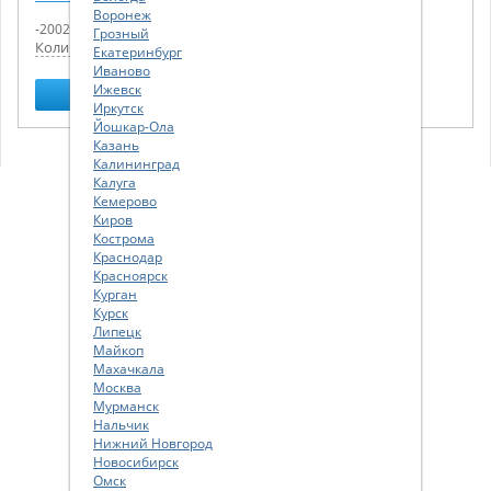
Воронеж
-2002г.
Грозный
Количество:
1
Екатеринбург
Иваново
Ижевск
Найти
Иркутск
Йошкар-Ола
Казань
Калининград
Калуга
Кемерово
Киров
Кострома
Краснодар
Красноярск
Курган
Курск
Липецк
Майкоп
Махачкала
Москва
Мурманск
Нальчик
Нижний Новгород
Новосибирск
Омск