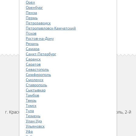
Орёл
Оренбург
Пенза
Пермь
Петрозаводск
Петропавловск-Камчатский
Псков
Ростов-на-Дону
Рязань
Самара
Санкт-Петербург
Саранск
Саратов
ПОЛЬЗОВАТЕЛЯМ САЙТА
Севастополь
Симферополь
Как сделать заказ
Смоленск
Пользовательское соглашение
Ставрополь
Сыктывкар
Политика конфиденциальности
Тамбов
Тверь
КОНТАКТЫ
Томск
Тула
г. Краснодар, ул. им. Карякина, д.22, помещение 46, цоколь, 2-й
Тюмень
подъезд
Улан-Удэ
тел:
+7 (861) 20-40-340
Ульяновск
email:
parts@ya-parts.ru
Уфа