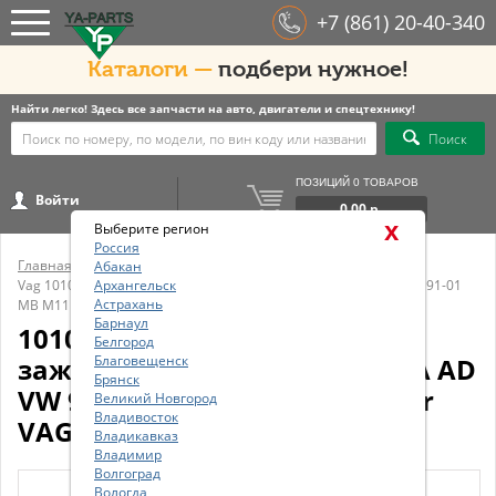
+7 (861) 20-40-340
Каталоги —
подбери нужное!
Найти легко! Здесь все запчасти на авто, двигатели и спецтехнику!
Поиск
ПОЗИЦИЙ 0 ТОВАРОВ
Войти
0.00 р.
x
Выберите регион
Россия
Главная
/
Бренды
/
Vag
/
Абакан
Vag 101000033AA Свеча зажигания VAG 101 000 033AA AD VW 91-01
Архангельск
Астрахань
MB M111 Kompressor VAG 101000033AA
Барнаул
101000033AA VAG Свеча
Белгород
зажигания VAG 101 000 033AA AD
Благовещенск
Брянск
VW 91-01 MB M111 Kompressor
Великий Новгород
Владивосток
VAG 101000033AA
Владикавказ
Владимир
Волгоград
Вологда