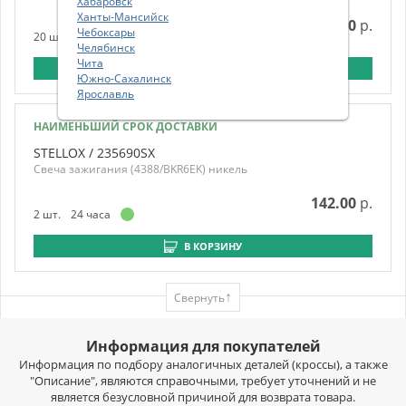
Хабаровск
MASTERKIT
210.00 р.
Ханты-Мансийск
70.00
р.
Чебоксары
20 шт.
11-12дн.
NISSAN
217.00 р.
Челябинск
VOLRAM
231.00 р.
Чита
В КОРЗИНУ
Южно-Сахалинск
РЕЗИНОТЕХНИКА
231.00 р.
Ярославль
NARICHIN
235.00 р.
НАИМЕНЬШИЙ СРОК ДОСТАВКИ
DELCO PARTS
237.00 р.
STELLOX
/
235690SX
STARTVOLT
238.00 р.
Свеча зажигания (4388/BKR6EK) никель
FINWHALE
242.00 р.
142.00
р.
DENSO
245.00 р.
2 шт.
24 часа
HELLA
246.00 р.
В КОРЗИНУ
BOSCH
252.00 р.
TATSUMI
254.00 р.
↑
ALPIC
257.00 р.
Свернуть
ПОЛИУРЕТАН
258.00 р.
MASUMA
Информация для покупателей
261.00 р.
Информация по подбору аналогичных деталей (кроссы), а также
MAGNETI MARELLI
282.00 р.
"Описание", являются справочными, требует уточнений и не
PARTBERRY
285.00 р.
является безусловной причиной для возврата товара.