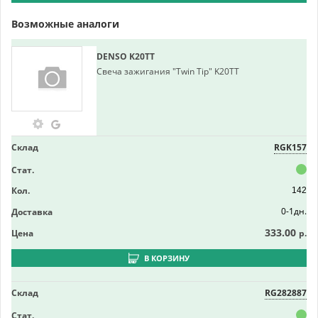
Возможные аналоги
DENSO
K20TT
Свеча зажигания "Twin Tip" K20TT
Склад
RGK157
Стат.
Кол.
142
0-1дн.
Доставка
333.00
Цена
р.
В КОРЗИНУ
Склад
RG282887
Стат.