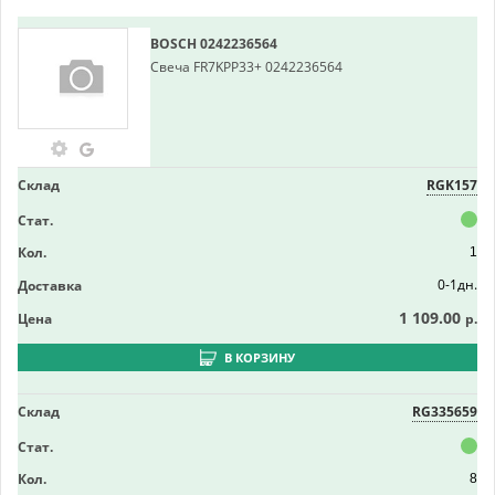
BOSCH
0242236564
Свеча FR7KPP33+ 0242236564
Склад
RGK157
Стат.
Кол.
1
0-1дн.
Доставка
1 109.00
Цена
р.
В КОРЗИНУ
Склад
RG335659
Стат.
Кол.
8