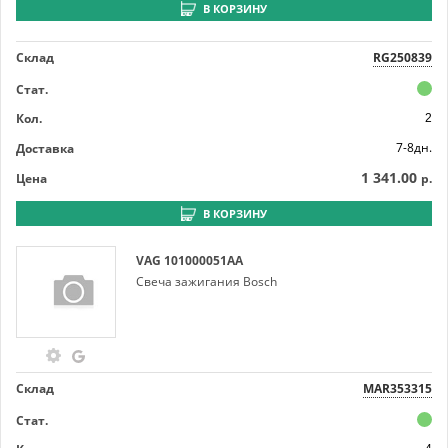
В КОРЗИНУ
Склад
RG250839
Стат.
Кол.
2
7-8дн.
Доставка
1 341.00
Цена
р.
В КОРЗИНУ
VAG
101000051AA
Свеча зажигания Bosch
Склад
MAR353315
Стат.