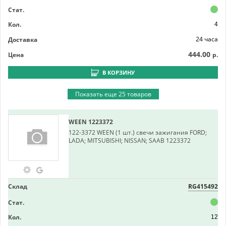
Стат.
Кол.
4
24 часа
Доставка
444.00
Цена
р.
В КОРЗИНУ
Показать еще 25 товаров
WEEN
1223372
122-3372 WEEN (1 шт.) свечи зажигания FORD;
LADA; MITSUBISHI; NISSAN; SAAB 1223372
Склад
RG415492
Стат.
Кол.
12