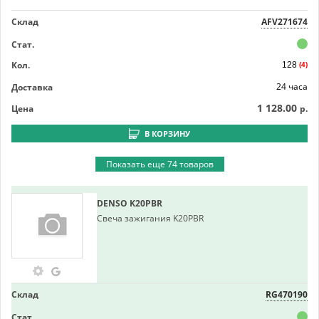
Склад
AFV271674
Стат.
Кол.
128
(4)
24 часа
Доставка
1 128.00
Цена
р.
В КОРЗИНУ
Показать еще 74 товаров
DENSO
K20PBR
Свеча зажигания K20PBR
Склад
RG470190
Стат.