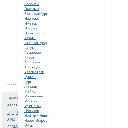
Воронеж
Грозный
Екатеринбург
Иваново
Ижевск
Иркутск
Йошкар-Ола
Казань
Калининград
Калуга
Кемерово
Киров
Кострома
Краснодар
Красноярск
Курган
Курск
показать еще
Липецк
Майкоп
Махачкала
Производитель
Лучшая цена
Москва
ZEKKERT
70.00 р.
Мурманск
Нальчик
VALEO PHC
132.00 р.
Нижний Новгород
AMD
133.00 р.
Новосибирск
Омск
SEGMATIC
138.00 р.