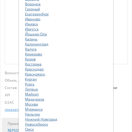
Воронеж
Грозный
Екатеринбург
Иваново
Ижевск
Иркутск
Йошкар-Ола
Казань
Калининград
Калуга
Кемерово
Киров
Кострома
Краснодар
Вязкость
5W20
Красноярск
Курган
Объем, л
4
Курск
Состав
Синтетическое
Липецк
Майкоп
API
SN-RC
Махачкала
ILSAC
GF-5
Москва
Мурманск
показать еще
Нальчик
Нижний Новгород
Производитель
Лучшая цена
Новосибирск
Омск
REPSOL
4 345.00 р.