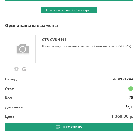
Показать еще 89 товаров
Оригинальные замены
CTR
CVKH191
Втулка зад.поперечной тяги (новый арт. GV0326)
Склад
AFV121244
Стат.
Кол.
20
5дн.
Доставка
1 368.00
Цена
р.
В КОРЗИНУ