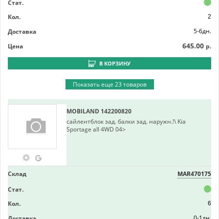
Стат.
Кол.
2
5-6дн.
Доставка
645.00
Цена
р.
В КОРЗИНУ
Показать еще 23 товаров
MOBILAND
142200820
cайлентблок зад. балки зад. наружн.!\ Kia
Sportage aII 4WD 04>
Склад
MAR470175
Стат.
Кол.
6
0-1дн.
Доставка