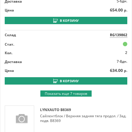
5-6дн.
Доставка
654.00
Цена
р.
В КОРЗИНУ
Склад
RG139862
Стат.
Кол.
2
7-8дн.
Доставка
634.00
Цена
р.
В КОРЗИНУ
Показать еще 7 товаров
LYNXAUTO
B8369
Сайлентблок / Верхняя задняя тяга продол. / Зад.
подв. B8369