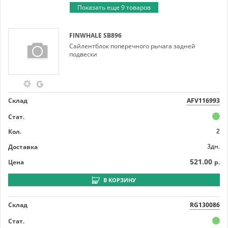
Показать еще 9 товаров
FINWHALE
SB896
Сайлентблок поперечного рычага задней
подвески
Склад
AFV116993
Стат.
Кол.
2
3дн.
Доставка
521.00
Цена
р.
В КОРЗИНУ
Склад
RG130086
Стат.