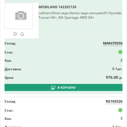
MOBILAND
142202120
сайлентблок задн.балки задн.концевой!\ Hyundai
Tucson 04>, KIA Sportage 4WD 04>
Склад
MAR470550
Стат.
Кол.
2
0-1дн.
Доставка
976.00
Цена
р.
В КОРЗИНУ
Склад
RG165526
Стат.
Кол.
3
3-4дн.