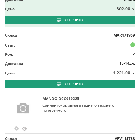
802.00
Цена
р.
В КОРЗИНУ
Склад
MAR471959
Стат.
Кол.
12
15-14дн.
Доставка
1 221.00
Цена
р.
В КОРЗИНУ
MANDO
DCC010225
Сайлентблок рычага заднего верхнего
поперечного
Склад
AFV115783