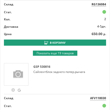
Склад
RG136084
Стат.
Кол.
2
4-5дн.
Доставка
650.00
Цена
р.
В КОРЗИНУ
Показать еще 19 товаров
GSP
530816
Сайлентблок заднего попер.рычага
Склад
AFV118030
Стат.