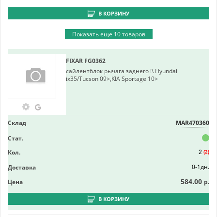
В КОРЗИНУ
Показать еще 10 товаров
FIXAR
FG0362
сайлентблок рычага заднего !\ Hyundai
ix35/Tucson 09>,KIA Sportage 10>
Склад
MAR470360
Стат.
Кол.
2
(2)
0-1дн.
Доставка
584.00
Цена
р.
В КОРЗИНУ