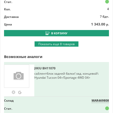
Стат.
Кол.
4
7-8дн.
Доставка
1 343.00
Цена
р.
В КОРЗИНУ
Показать еще 8 товаров
Возможные аналоги
JIKIU
BH11070
сайлентблок задней балки! зад. концевой\
Hyundai Tucson 04>/Sportage 4WD 04>
Склад
MAR469808
Стат.