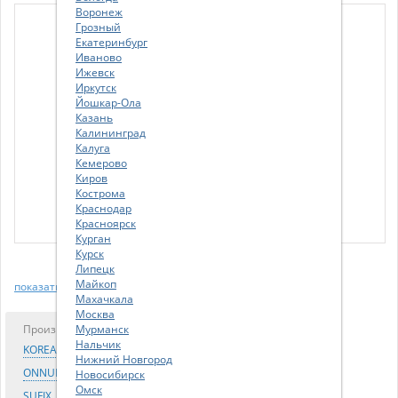
Воронеж
Грозный
Екатеринбург
Иваново
Ижевск
Иркутск
Йошкар-Ола
Казань
Калининград
Калуга
Кемерово
Киров
Кострома
Краснодар
Красноярск
Курган
Курск
Липецк
Майкоп
показать еще
Махачкала
Москва
Производитель
Мурманск
Лучшая цена
Нальчик
KOREASTAR
314.00 р.
Нижний Новгород
ONNURI
369.00 р.
Новосибирск
Омск
SUFIX
395.00 р.