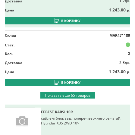
1-2дн.
Доставка
1 243.00
Цена
р.
В КОРЗИНУ
Склад
MAR471189
Стат.
Кол.
3
2-3дн.
Доставка
1 243.00
Цена
р.
В КОРЗИНУ
Показать еще 65 товаров
FEBEST
KABSL10R
сайлентблок зад. попереч.верхнего рычага!\
Hyundai iX35 2WD 10>