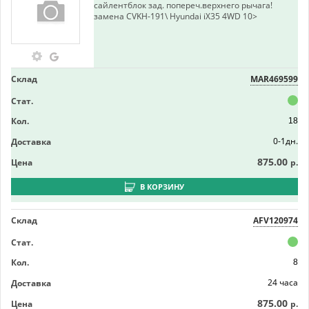
сайлентблок зад. попереч.верхнего рычага!
замена CVKH-191\ Hyundai iX35 4WD 10>
Склад
MAR469599
Стат.
Кол.
18
0-1дн.
Доставка
875.00
Цена
р.
В КОРЗИНУ
Склад
AFV120974
Стат.
Кол.
8
24 часа
Доставка
875.00
Цена
р.