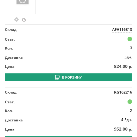
Склад
AFV116813
Стат.
Кол.
3
3дн.
Доставка
824.00
Цена
р.
В КОРЗИНУ
Склад
RG162216
Стат.
Кол.
2
4-5дн.
Доставка
952.00
Цена
р.